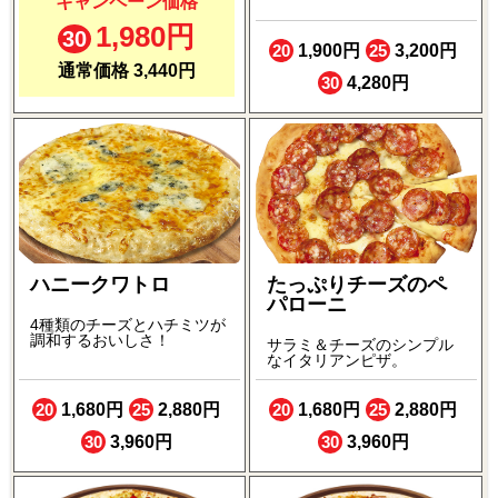
キャンペーン価格
1,980円
30
20
1,900円
25
3,200円
通常価格 3,440円
30
4,280円
ハニークワトロ
たっぷりチーズのペ
パローニ
4種類のチーズとハチミツが
調和するおいしさ！
サラミ＆チーズのシンプル
なイタリアンピザ。
20
1,680円
25
2,880円
20
1,680円
25
2,880円
30
3,960円
30
3,960円