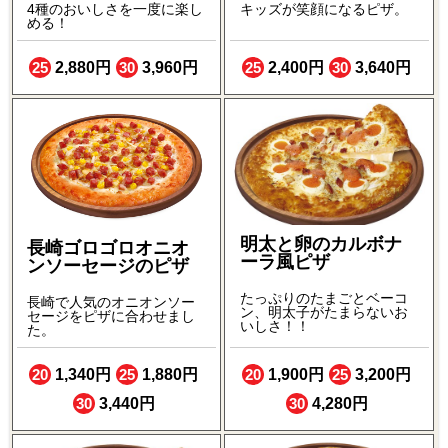
4種のおいしさを一度に楽し
キッズが笑顔になるピザ。
める！
25
2,880円
30
3,960円
25
2,400円
30
3,640円
明太と卵のカルボナ
長崎ゴロゴロオニオ
ーラ風ピザ
ンソーセージのピザ
たっぷりのたまごとベーコ
長崎で人気のオニオンソー
ン、明太子がたまらないお
セージをピザに合わせまし
いしさ！！
た。
20
1,340円
25
1,880円
20
1,900円
25
3,200円
30
3,440円
30
4,280円