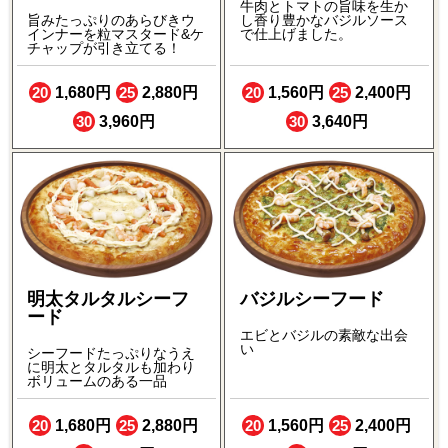
牛肉とトマトの旨味を生か
し香り豊かなバジルソース
旨みたっぷりのあらびきウ
で仕上げました。
インナーを粒マスタード&ケ
チャップが引き立てる！
20
1,680円
25
2,880円
20
1,560円
25
2,400円
30
3,960円
30
3,640円
明太タルタルシーフ
バジルシーフード
ード
エビとバジルの素敵な出会
い
シーフードたっぷりなうえ
に明太とタルタルも加わり
ボリュームのある一品
20
1,680円
25
2,880円
20
1,560円
25
2,400円