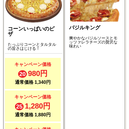
バジルキング
コーンいっぱいのピ
ザ
爽やかなバジルソースとモ
ッツァレラチーズの贅沢な
たっぷりコーンとタルタル
味わい
の旨さはじける！
キャンペーン価格
980円
20
通常価格 1,340円
キャンペーン価格
1,280円
25
通常価格 1,880円