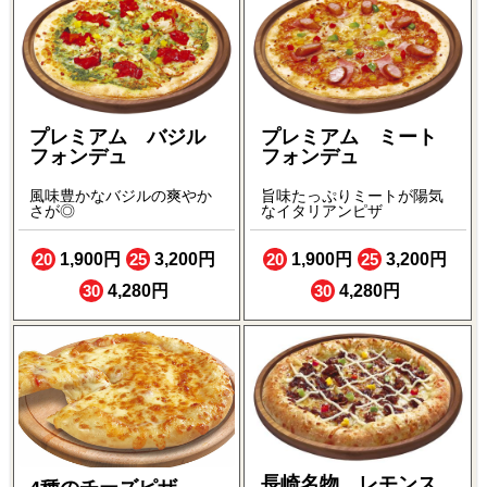
プレミアム バジル
プレミアム ミート
フォンデュ
フォンデュ
風味豊かなバジルの爽やか
旨味たっぷりミートが陽気
さが◎
なイタリアンピザ
20
1,900円
25
3,200円
20
1,900円
25
3,200円
30
4,280円
30
4,280円
長崎名物 レモンス