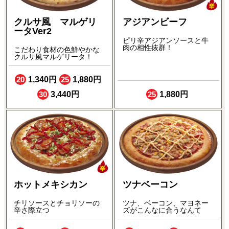
クルサ風 マルゲリ
アジアンビーフ
ータVer2
ピリ辛アジアンソースと牛
肉の相性抜群！
こだわり食材の色鮮やかな
クルサ風マルゲリータ！
20
1,340円
25
1,880円
30
3,440円
25
1,880円
ホットメキシカン
ツナベーコン
チリソースとチョリソーの
ツナ、ベーコン、マヨネー
辛さ際立つ
ズがこんなに合うなんて