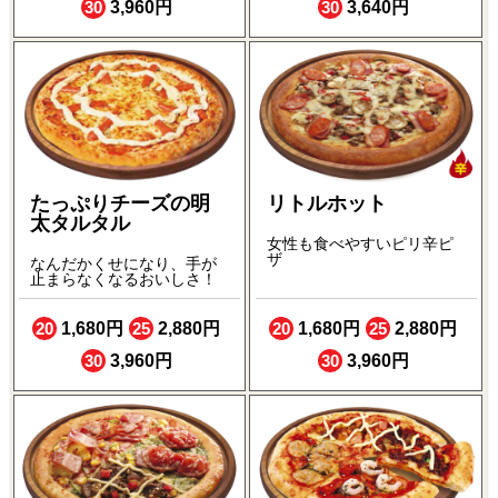
30
3,960円
30
3,640円
たっぷりチーズの明
リトルホット
太タルタル
女性も食べやすいピリ辛ピ
ザ
なんだかくせになり、手が
止まらなくなるおいしさ！
20
1,680円
25
2,880円
20
1,680円
25
2,880円
30
3,960円
30
3,960円