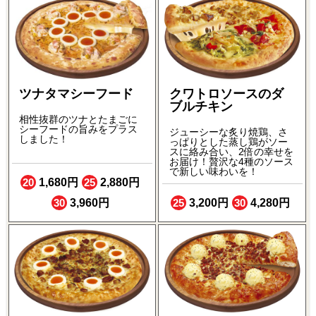
ツナタマシーフード
クワトロソースのダ
ブルチキン
相性抜群のツナとたまごに
シーフードの旨みをプラス
ジューシーな炙り焼鶏、さ
しました！
っぱりとした蒸し鶏がソー
スに絡み合い、2倍の幸せを
お届け！贅沢な4種のソース
で新しい味わいを！
20
1,680円
25
2,880円
30
3,960円
25
3,200円
30
4,280円