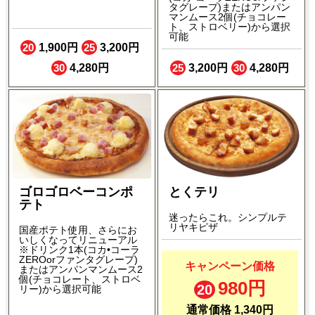
タグレープ)またはアンパン
マンムース2個(チョコレー
ト、ストロベリー)から選択
可能
20
1,900円
25
3,200円
30
4,280円
25
3,200円
30
4,280円
ゴロゴロベーコンポ
とくテリ
テト
迷ったらこれ。シンプルテ
リヤキピザ
国産ポテト使用、さらにお
いしくなってリニューアル
※ドリンク1本(コカ•コーラ
ZEROorファンタグレープ)
キャンペーン価格
またはアンパンマンムース2
個(チョコレート、ストロベ
980円
20
リー)から選択可能
通常価格 1,340円