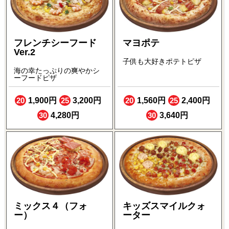
フレンチシーフード
マヨポテ
Ver.2
子供も大好きポテトピザ
海の幸たっぷりの爽やかシ
ーフードピザ
20
1,900円
25
3,200円
20
1,560円
25
2,400円
30
4,280円
30
3,640円
ミックス４（フォ
キッズスマイルクォ
ー）
ーター