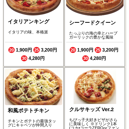
イタリアンキング
シーフードクイーン
イタリアの味、本格派
たっぷりの海の幸とハーブ
ガーリックの豊かな風味
20
1,900円
25
3,200円
20
1,900円
25
3,200円
30
4,280円
30
4,280円
クルサキッズ Ver.2
和風ポテトチキン
ちびっ子大好きピザがさら
チキンとポテトの最強タッ
に美味しく ※ドリンク1本
グにキャベツが仲間入り
(コカ•コーラZEROorファン