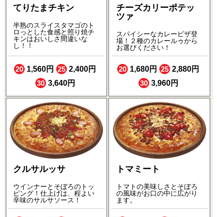
てりたまチキン
チーズカリーポテッ
ツァ
半熟のスライスタマゴのト
ロっとした食感と照り焼チ
スパイシーなカレーピザ登
キンはおいしさ間違いな
場！２種のカレールゥから
し！！
お選びください！
20
1,560円
25
2,400円
20
1,680円
25
2,880円
30
3,640円
30
3,960円
クルサルッサ
トマミート
ウインナーとそぼろのトッ
トマトの美味しさとそぼろ
ピング！仕上げは、程よい
の風味がお口の中に広がり
辛味のサルサソース！
ます。