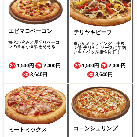
エビマヨベーコン
テリヤキビーフ
海老の旨みと厚切りベーコ
※お勧めトッピング 牛肉
ンの食感が食欲をそそる
２倍 テリヤキソースに牛肉
とキャベツが相性抜群！
20
1,560円
25
2,400円
20
1,560円
25
2,400円
30
3,640円
30
3,640円
コーンシュリンプ
ミートミックス