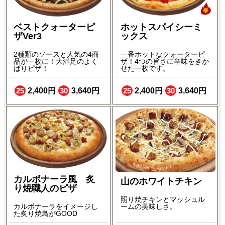
ベストクォーターピ
ホットスパイシーミ
ザVer3
ックス
2種類のソースと人気の4商
一番ホットなクォーターピ
品が一枚に！大満足のよく
ザ！4つの旨さに辛味をきか
ばりピザ！
せた一枚です。
25
2,400円
30
3,640円
25
2,400円
30
3,640円
カルボナーラ風 炙
山のホワイトチキン
り焼職人のピザ
照り焼チキンとマッシュル
ームの美味しさ。
カルボナーラをイメージし
た炙り焼鳥がGOOD