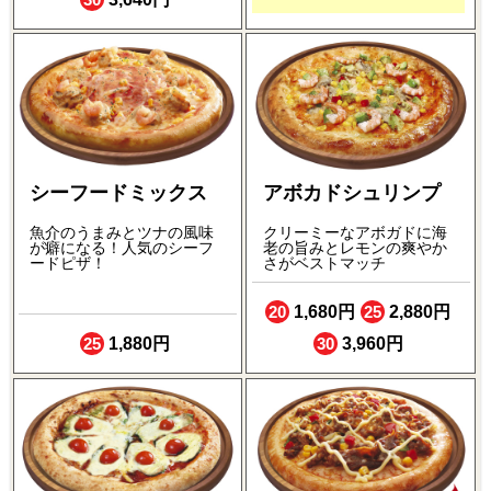
シーフードミックス
アボカドシュリンプ
魚介のうまみとツナの風味
クリーミーなアボガドに海
が癖になる！人気のシーフ
老の旨みとレモンの爽やか
ードピザ！
さがベストマッチ
20
1,680円
25
2,880円
25
1,880円
30
3,960円