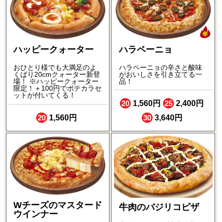
ハッピークォーター
ハラペーニョ
おひとり様でも大満足のよ
ハラペーニョの辛さと酸味
くばり20cmクォーター新登
がおいしさを引き立てる一
場！ ※ハッピークォーター
品！
限定！＋100円でポテカラセ
ットが付いてくる！
20
1,560円
25
2,400円
20
1,560円
30
3,640円
Wチーズのマスタード
牛肉のバジリコピザ
ウインナー