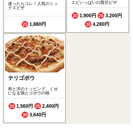
エビいっぱいの贅沢ピザ
迷ったらコレ！人気のミッ
クスピザ
20
1,900円
25
3,200円
25
1,880円
30
4,280円
テリゴボウ
和と洋のトッピング、くせ
になる鶏とゴボウの味
20
1,560円
25
2,400円
30
3,640円