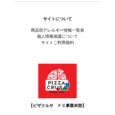
サイトについて
商品別アレルギー情報一覧表
個人情報保護について
サイトご利用規約
【ピザクルサ ＦＣ事業本部】