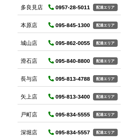
多良見店
0957-28-5011
配達エリア
本原店
095-845-1300
配達エリア
城山店
095-862-0055
配達エリア
滑石店
095-840-8800
配達エリア
長与店
095-813-4788
配達エリア
矢上店
095-813-3400
配達エリア
戸町店
095-834-5555
配達エリア
深堀店
095-834-5557
配達エリア