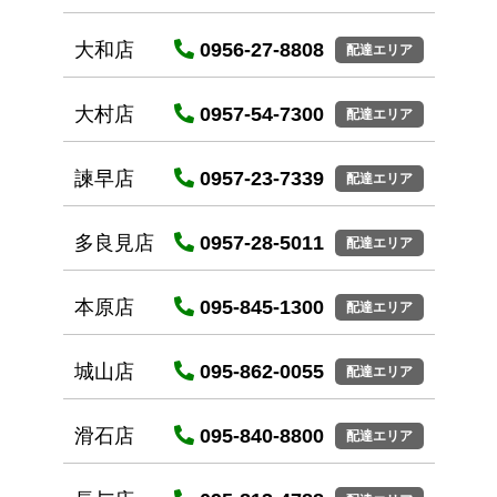
大和店
0956-27-8808
配達エリア
大村店
0957-54-7300
配達エリア
諫早店
0957-23-7339
配達エリア
多良見店
0957-28-5011
配達エリア
本原店
095-845-1300
配達エリア
城山店
095-862-0055
配達エリア
滑石店
095-840-8800
配達エリア