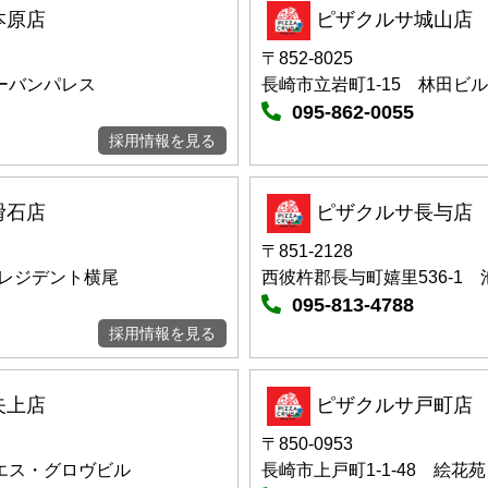
本原店
ピザクルサ城山店
〒852-8025
アーバンパレス
長崎市立岩町1-15 林田ビル
095-862-0055
採用情報を見る
滑石店
ピザクルサ長与店
〒851-2128
プレジデント横尾
西彼杵郡長与町嬉里536-1
095-813-4788
採用情報を見る
矢上店
ピザクルサ戸町店
〒850-0953
 エス・グロヴビル
長崎市上戸町1-1-48 絵花