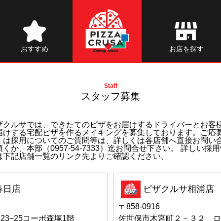
おすすめ
お店を探す
Staff
スタッフ募集
ザクルサでは、できたてのピザをお届けするドライバーとお客
届けする宅配ピザを作るメイキングを募集しております。ご応
くは採用についてのご質問等は、詳しくは各店舗へ直接お問い
頂くか、本部（0957-54-7333）迄お問合せ下さい。 詳しい採
は下記店舗一覧のリンク先よりご確認ください。
春日店
ピザクルサ相浦店
〒858-0916
3−25コーポ森塚1階
佐世保市木宮町２－３２ ロ