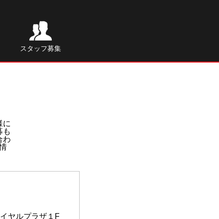
スタッフ募集
様に
募も
合わ
用情
イヤルプラザ１F