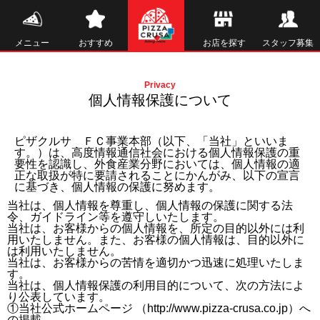
メニュー
おすすめ
お店を探す
スタッフ募集
Privacy
個人情報保護について
ピザクルサ ＦＣ事業本部（以下、「当社」といいま
す。）は、高度情報通信社会における個人情報保護の重
要性を認識し、外食産業分野においては、個人情報の適
正な取扱が特に要請されることにかんがみ、以下の宣言
に基づき、個人情報の保護に努めます。
当社は、個人情報を尊重し、個人情報の保護に関する法
令、ガイドライン等を遵守しいたします。
当社は、お客様からの個人情報を、所定の目的以外には利
用いたしません。また、お客様の個人情報は、目的以外に
は利用いたしません。
当社は、お客様からの苦情を適切かつ迅速に処理いたしま
す。
当社は、個人情報保護の利用目的について、次の方法によ
り公表しています。
①当社公式ホームページ （http://www.pizza-crusa.co.jp）へ
の掲載