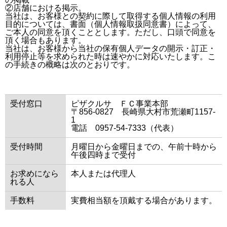
②店舗における掲示。
当社は、お客様との契約に際して取得する個人情報の利用
目的については、書面（個人情報取扱同意書）によって、
ご本人の同意を頂くこととします。ただし、口頭で同意を
頂く場合もあります。
当社は、お客様から当社の保有個人データの開示・訂正・
利用停止等を求められた時は速やかに対応いたします。こ
の手続きの概略は次のとおりです。
受付窓口
ピザクルサ ＦＣ事業本部
〒856-0827 長崎県大村市荒瀬町1157-
1
電話 0957-54-7333（代表）
受付時間
月曜日から金曜日までの、午前十時から
午後四時まで受付
お求めになら
本人または代理人
れる人
手数料
実費相当額を頂戴する場合があります。