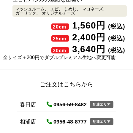
マッシュルーム
エビ
しめじ
マヨネーズ
ガーリック
オリジナルチーズ
1,560円
(税込)
20cm
2,400円
(税込)
25cm
3,640円
(税込)
30cm
全サイズ＋200円でダブルプレミアム生地へ変更可能
ご注文はこちらから
春日店
0956-59-8482
配達エリア
相浦店
0956-48-8777
配達エリア