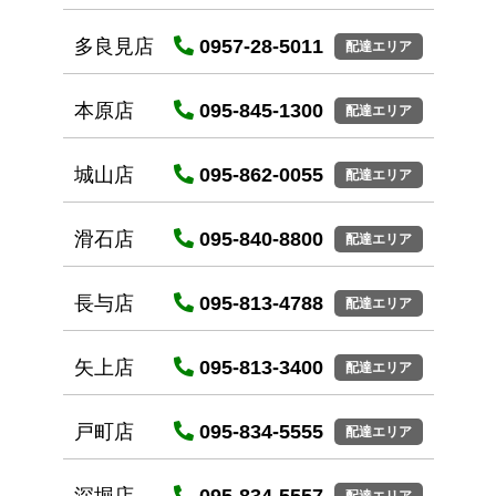
多良見店
0957-28-5011
配達エリア
本原店
095-845-1300
配達エリア
城山店
095-862-0055
配達エリア
滑石店
095-840-8800
配達エリア
長与店
095-813-4788
配達エリア
矢上店
095-813-3400
配達エリア
戸町店
095-834-5555
配達エリア
配達エリア