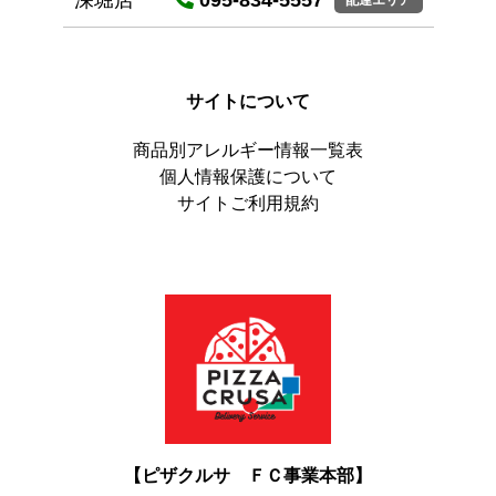
深堀店
095-834-5557
サイトについて
商品別アレルギー情報一覧表
個人情報保護について
サイトご利用規約
【ピザクルサ ＦＣ事業本部】