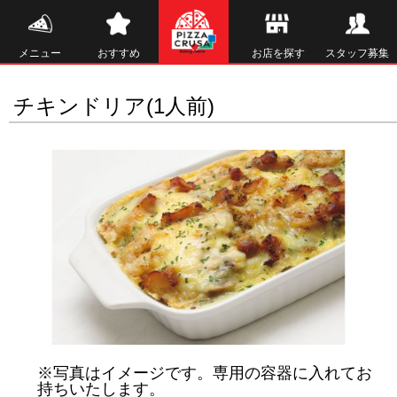
メニュー
おすすめ
お店を探す
スタッフ募集
チキンドリア(1人前)
※写真はイメージです。専用の容器に入れてお
持ちいたします。