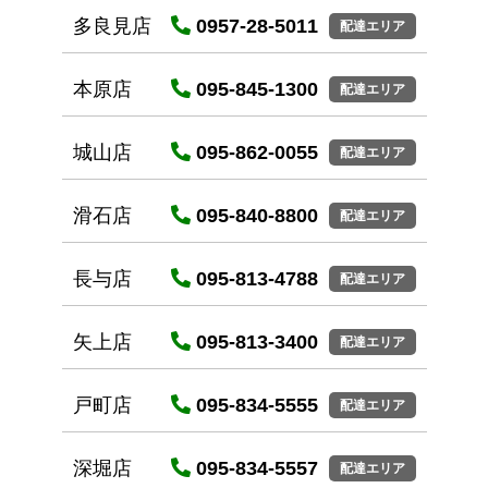
多良見店
0957-28-5011
配達エリア
本原店
095-845-1300
配達エリア
城山店
095-862-0055
配達エリア
滑石店
095-840-8800
配達エリア
長与店
095-813-4788
配達エリア
矢上店
095-813-3400
配達エリア
戸町店
095-834-5555
配達エリア
深堀店
095-834-5557
配達エリア