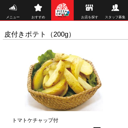
メニュー
おすすめ
お店を探す
スタッフ募集
皮付きポテト（200g）
トマトケチャップ付