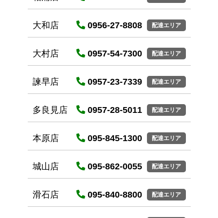
大和店
0956-27-8808
配達エリア
大村店
0957-54-7300
配達エリア
諫早店
0957-23-7339
配達エリア
多良見店
0957-28-5011
配達エリア
本原店
095-845-1300
配達エリア
城山店
095-862-0055
配達エリア
滑石店
095-840-8800
配達エリア