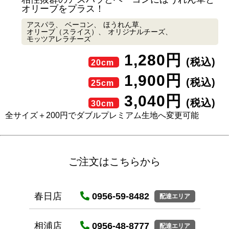
オリーブをプラス！
アスパラ
ベーコン
ほうれん草
オリーブ（スライス）
オリジナルチーズ
モッツアレラチーズ
1,280円
(税込)
20cm
1,900円
(税込)
25cm
3,040円
(税込)
30cm
全サイズ＋200円でダブルプレミアム生地へ変更可能
ご注文はこちらから
春日店
0956-59-8482
配達エリア
相浦店
0956-48-8777
配達エリア