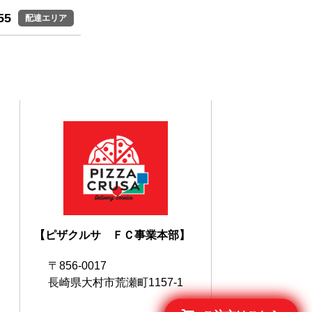
55
配達エリア
【ピザクルサ ＦＣ事業本部】
〒856-0017
長崎県大村市荒瀬町1157-1