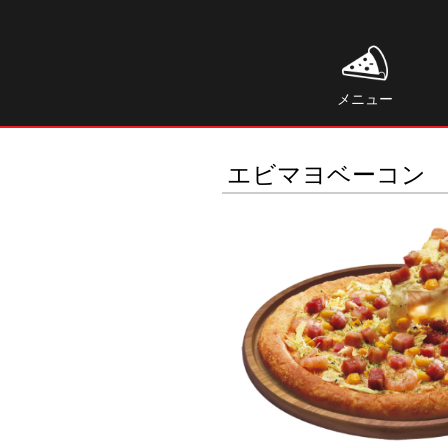
メニュー
エビマヨベーコン