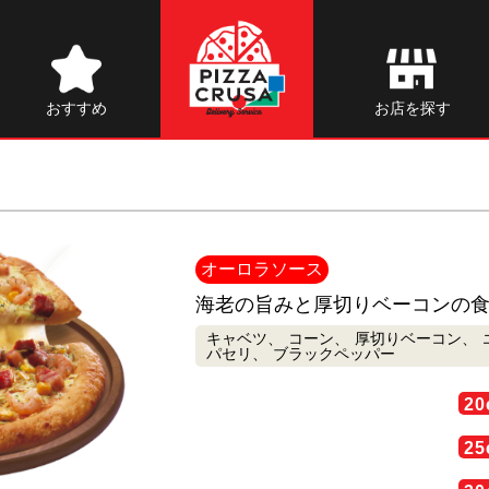
おすすめ
お店を探す
オーロラソース
海老の旨みと厚切りベーコンの
キャベツ
コーン
厚切りベーコン
パセリ
ブラックペッパー
2
2