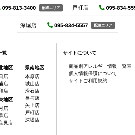
095-813-3400
戸町店
095-834-55
配達エリア
深堀店
095-834-5557
配達エリア
一覧
サイトについて
商品別アレルギー情報一覧表
北地区
県南地区
個人情報保護について
日店
本原店
サイトご利用規約
浦店
城山店
和店
滑石店
長与店
央地区
矢上店
村店
戸町店
早店
深堀店
良見店