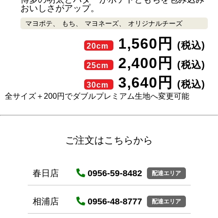
おいしさがアップ。
マヨポテ
もち
マヨネーズ
オリジナルチーズ
1,560円
(税込)
20cm
2,400円
(税込)
25cm
3,640円
(税込)
30cm
全サイズ＋200円でダブルプレミアム生地へ変更可能
ご注文はこちらから
春日店
0956-59-8482
配達エリア
相浦店
0956-48-8777
配達エリア