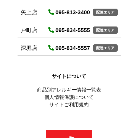
矢上店
095-813-3400
配達エリア
戸町店
095-834-5555
配達エリア
深堀店
095-834-5557
配達エリア
サイトについて
商品別アレルギー情報一覧表
個人情報保護について
サイトご利用規約