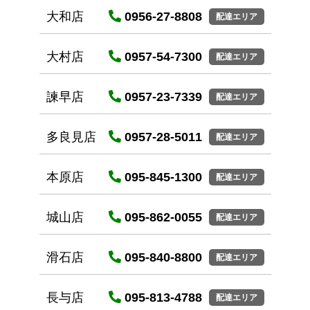
大和店
0956-27-8808
配達エリア
大村店
0957-54-7300
配達エリア
諫早店
0957-23-7339
配達エリア
多良見店
0957-28-5011
配達エリア
本原店
095-845-1300
配達エリア
城山店
095-862-0055
配達エリア
滑石店
095-840-8800
配達エリア
長与店
095-813-4788
配達エリア