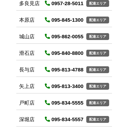
多良見店
0957-28-5011
配達エリア
本原店
095-845-1300
配達エリア
城山店
095-862-0055
配達エリア
滑石店
095-840-8800
配達エリア
長与店
095-813-4788
配達エリア
矢上店
095-813-3400
配達エリア
戸町店
095-834-5555
配達エリア
深堀店
095-834-5557
配達エリア