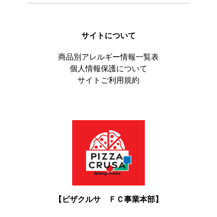
サイトについて
商品別アレルギー情報一覧表
個人情報保護について
サイトご利用規約
【ピザクルサ ＦＣ事業本部】