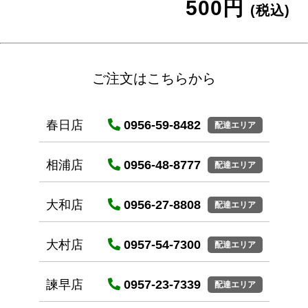
500円
(税込)
ご注文はこちらから
春日店
0956-59-8482
配達エリア
相浦店
0956-48-8777
配達エリア
大和店
0956-27-8808
配達エリア
大村店
0957-54-7300
配達エリア
諫早店
0957-23-7339
配達エリア