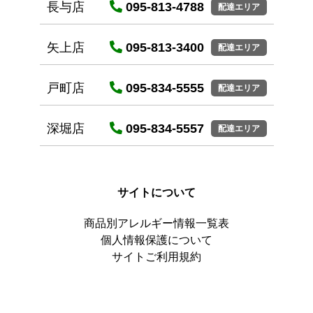
長与店
095-813-4788
配達エリア
矢上店
095-813-3400
配達エリア
戸町店
095-834-5555
配達エリア
深堀店
095-834-5557
配達エリア
サイトについて
商品別アレルギー情報一覧表
個人情報保護について
サイトご利用規約