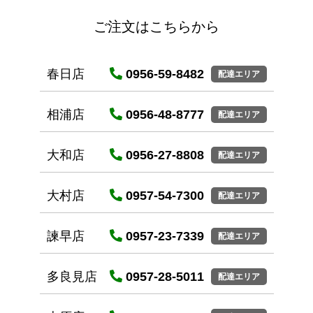
ご注文はこちらから
春日店
0956-59-8482
配達エリア
相浦店
0956-48-8777
配達エリア
大和店
0956-27-8808
配達エリア
大村店
0957-54-7300
配達エリア
諫早店
0957-23-7339
配達エリア
多良見店
0957-28-5011
配達エリア