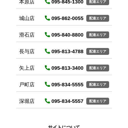
本原店
095-845-1300
配達エリア
城山店
095-862-0055
配達エリア
滑石店
095-840-8800
配達エリア
長与店
095-813-4788
配達エリア
矢上店
095-813-3400
配達エリア
戸町店
095-834-5555
配達エリア
深堀店
095-834-5557
配達エリア
サイトについて