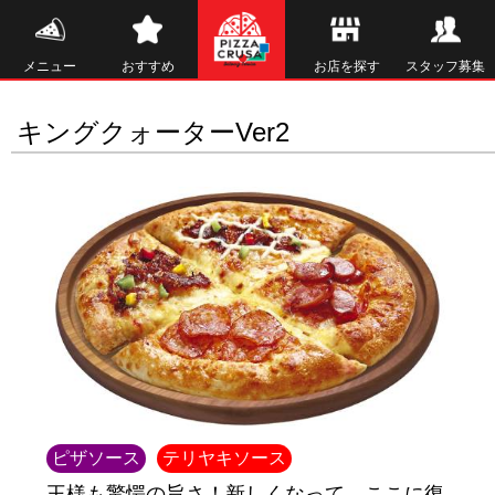
メニュー
おすすめ
お店を探す
スタッフ募集
キングクォーターVer2
ピザソース
テリヤキソース
王様も驚愕の旨さ！新しくなって、ここに復